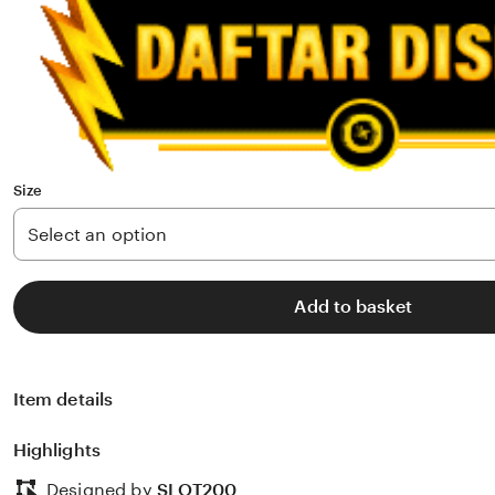
Size
Add to basket
Item details
Highlights
Designed by
SLOT200