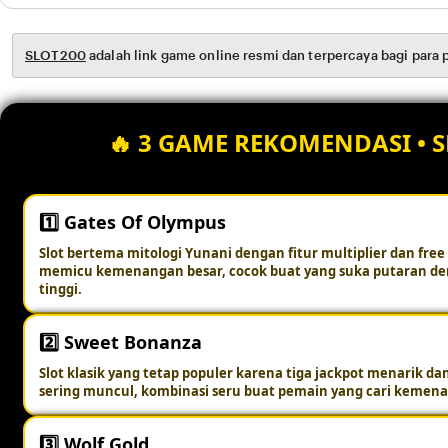
SLOT200
adalah link game online resmi dan terpercaya bagi para p
🔥 3 GAME REKOMENDASI • 
1️⃣ Gates Of Olympus
Slot bertema mitologi Yunani dengan fitur multiplier dan free
memicu kemenangan besar, cocok buat yang suka putaran de
tinggi.
2️⃣ Sweet Bonanza
Slot klasik yang tetap populer karena tiga jackpot menarik da
sering muncul, kombinasi seru buat pemain yang cari kemena
3️⃣ Wolf Gold