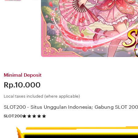
Minimal Deposit
Price:
Rp.10.000
Local taxes included (where applicable)
SLOT200 - Situs Unggulan Indonesia; Gabung SLOT 20
5
SLOT200
out
of
5
stars