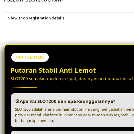
View shop registration details
FAQ • SLOT200
Putaran Stabil Anti Lemot
SLOT200 semakin modern, cepat, dan nyaman digunakan seti
⚙️
Apa itu SLOT200 dan apa keunggulannya?
SLOT200 adalah arena bermain slot online yang menyediakan berb
provider resmi. Platform ini dirancang agar mudah diakses, stabil
berbagai tipe pemain.