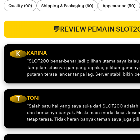
Filter
Quality (90)
Shipping & Packaging (60)
Appearance (50)
by
category
💬
REVIEW PEMAIN SLOT2
K
KARINA
“SLOT200 benar-benar jadi pilihan utama saya kalau 
Tampilan situsnya gampang dipakai, pilihan gamenya
putaran terasa lancar tanpa lag. Server stabil bikin 
T
TONI
“Salah satu hal yang saya suka dari SLOT200 adalah 
dan bonusnya banyak. Meski main modal kecil, ke
tetap terasa. Tidak heran banyak teman saya juga pilih