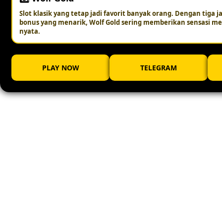
Slot klasik yang tetap jadi favorit banyak orang. Dengan tiga 
bonus yang menarik, Wolf Gold sering memberikan sensasi me
nyata.
PLAY NOW
TELEGRAM